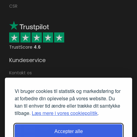
CSR
TrustScore
4.6
Kundeservice
Kontakt os
Returnering af varer
Vi bruger cookies til statistik og markedsføring for
Returret & reklamation
at forbedre din oplevelse på vores website. Du
Mød os på Facebook
kan til enhver tid ændre eller trække dit samtykke
tilbage.
Læs mere i vores cookiepolitik
.
Betalingsmetoder
Accepter alle