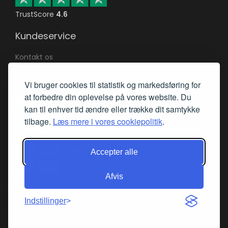
TrustScore
4.6
Kundeservice
Kontakt os
Returnering af varer
Vi bruger cookies til statistik og markedsføring for
Returret & reklamation
at forbedre din oplevelse på vores website. Du
Mød os på Facebook
kan til enhver tid ændre eller trække dit samtykke
tilbage.
Læs mere i vores cookiepolitik
.
Betalingsmetoder
Accepter alle
Afvis
Copyright © 2002-2024 UniquePlay - v/Joca Online ApS
Indstillinger