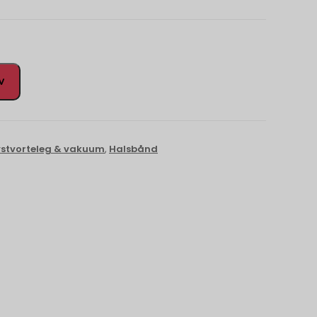
rv
ystvorteleg & vakuum
,
Halsbånd