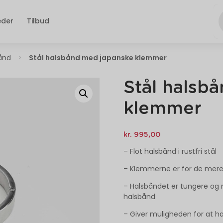
eder
Tilbud
ånd
>
Stål halsbånd med japanske klemmer
Stål halsb
klemmer
kr.
995,00
– Flot halsbånd i rustfri stål
– Klemmerne er for de mer
– Halsbåndet er tungere og
halsbånd
– Giver muligheden for at h