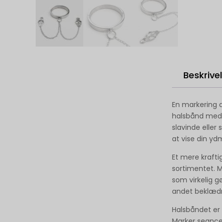
Beskrive
En markering a
halsbånd med s
slavinde eller
at vise din y
Et mere krafti
sortimentet. Mi
som virkelig gø
andet beklædni
Halsbåndet er a
Marker seancen