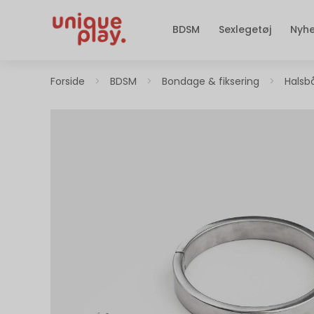
BDSM
Sexlegetøj
Nyh
Forside
>
BDSM
>
Bondage & fiksering
>
Halsb