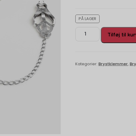
PÅ LAGER
Tilføj til ku
Kategorier:
Brystklemmer
,
Br