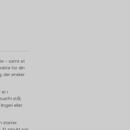
nte – samt et
edste for din
g, der ønsker
er i
ustfri stål,
ingeri eller
n starter.
. Et smukt syn