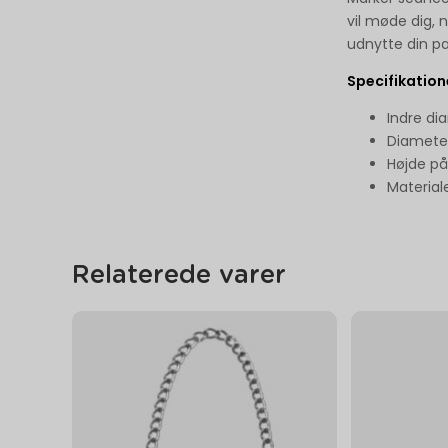
vil møde dig, 
udnytte din pa
Specifikation
Indre di
Diameter
Højde p
Materiale
Relaterede varer