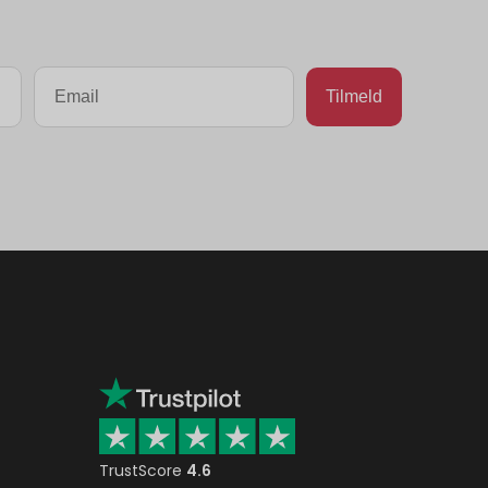
TrustScore
4.6