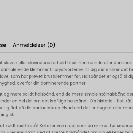
lse
Anmeldelser (0)
f slaven eller slavindens forhold til sin herskerinde eller domina
timulerende klemmer til brystvorterne. Til dig der ønsker det b
 slave, som har prøvet brystklemmer før. Halsbåndet er også til di
dmyghed, overfor din dominerende partner.
gt og mere solidt halsbånd, end de mere simple stålhalsbånd der 
nder en hel del om det kraftige halsbånd i O’s historie. I flot, råt r
r sig flot på din partners krop. Hvad end det er nøgent eller med l
ng til.
f koldt rustfri stål. Køl eller varm det som du ønsker, før seance
s – legens start, ved at sætte halsbåndet om din elskedes hals