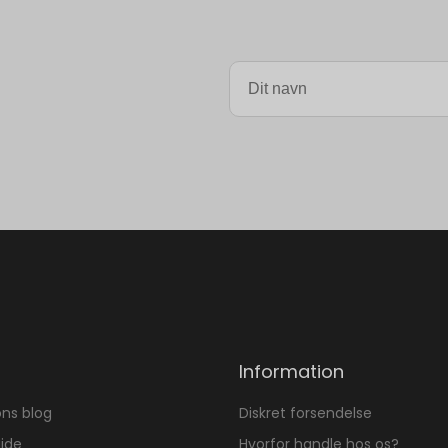
Information
ons blog
Diskret forsendelse
ide
Hvorfor handle hos os?