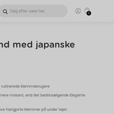
0
ånd med japanske
e rutinerede klemmebrugere
 mere massivt, end det bedstsælgende Elegante
ave fastgjorte klemmer på under tøjet.