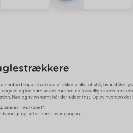
kuglestrækkere
n enten bruge strækkere af silikone eller af stål, hvor stålen g
 opgave og lad ham veksle mellem de forskellige stræk redskaber
ritation, kløe og svien samt hår der sidder fast. Oplev hvordan d
spændes i redskabet”.
ndvendigt og løftes nemt over pungen.