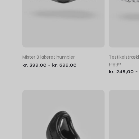
Mister B lakeret humbler
Testikelstræ
pigge
kr.
399,00
–
kr.
699,00
kr.
249,00
–