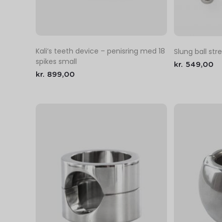
Kali’s teeth device – penisring med 18
Slung ball str
spikes small
kr.
549,00
kr.
899,00