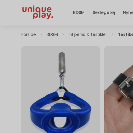
BDSM
Sexlegetøj
Nyh
Forside
>
BDSM
>
Til penis & testikler
>
Testik