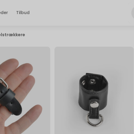
eder
Tilbud
elstrækkere