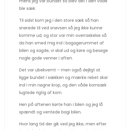
mens jeg var bundet så blev det i den våde
ble sæk.
Til sidst kom jeg i den store sæk så han
snørede til ved snøvsen så jeg ikke kunne
komme ud, og stor var min overraskelse så
da han smed mig ind i bagagerummet af
bilen og sagde, vi skal ud og køre og besøge
nogle gode venner i aften.
Det var ubekvemt – men også dejligt at
ligge bundet i sækken og mærke rebet skar
ind i min nøgne krop, og den våde kornsæk
lugtede rigtig af korn.
Hen på aftenen kørte han i bilen og jeg lå
spændt og ventede bagi bilen.
Hvor lang tid der gik ved jeg ikke, men efter