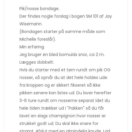
Pik/nosse bondage.
Der findes nogle forslag i bogen SM 101 af Jay
Wisemann.
(Bondagen starter på samme måde som
Michelle foreslår).
Min erfaring.
Jeg bruger en blød bomulds snor, ca 2 m.
Lægges dobbelt.
Hvis du starter med et tørn rundt om pik OG
nosser, så opnår du at det hele holdes ude
fra kroppen og er sikkert fikseret så ikke
pikken senere kan listes ud. Du laver herefter
3-6 ture rundt om nosserne separat idet du
hele tiden trækker ud i "Pakken" så du får
lavet en slags champignon hvor nosser er
strukket godt ud. Du skal ikke snøre for
stramt. Afslut med en almindelig knude. Lad