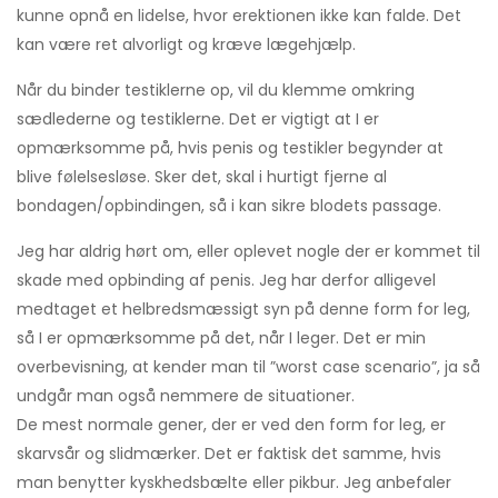
kunne opnå en lidelse, hvor erektionen ikke kan falde. Det
kan være ret alvorligt og kræve lægehjælp.
Når du binder testiklerne op, vil du klemme omkring
sædlederne og testiklerne. Det er vigtigt at I er
opmærksomme på, hvis penis og testikler begynder at
blive følelsesløse. Sker det, skal i hurtigt fjerne al
bondagen/opbindingen, så i kan sikre blodets passage.
Jeg har aldrig hørt om, eller oplevet nogle der er kommet til
skade med opbinding af penis. Jeg har derfor alligevel
medtaget et helbredsmæssigt syn på denne form for leg,
så I er opmærksomme på det, når I leger. Det er min
overbevisning, at kender man til ”worst case scenario”, ja så
undgår man også nemmere de situationer.
De mest normale gener, der er ved den form for leg, er
skarvsår og slidmærker. Det er faktisk det samme, hvis
man benytter kyskhedsbælte eller pikbur. Jeg anbefaler