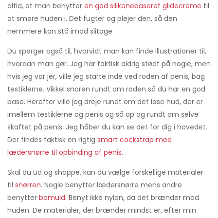
altid, at man benytter
en god silikonebaseret glidecreme
til
at smøre huden i. Det fugter og plejer den, så den
nemmere kan stå imod slitage.
Du spørger også til, hvorvidt man kan finde illustrationer til,
hvordan man gør. Jeg har faktisk aldrig stødt på nogle, men
hvis jeg var jer, ville jeg starte inde ved roden af penis, bag
testiklerne. Vikkel snoren rundt om roden så du har en god
base. Herefter ville jeg dreje rundt om det løse hud, der er
imellem testiklerne og penis og så op og rundt om selve
skaftet på penis. Jeg håber du kan se det for dig i hovedet.
Der findes faktisk en rigtig
smart cockstrap med
lædersnørre til opbinding af penis
.
Skal du ud og shoppe, kan du vælge forskellige materialer
til
snørren
. Nogle benytter lædersnørre mens andre
benytter
bomuld
. Benyt ikke nylon, da det brænder mod
huden. De materialer, der brænder mindst er, efter min