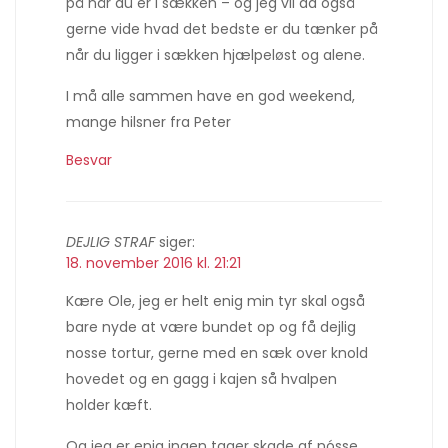
på når du er i sækken – og jeg vil da også
gerne vide hvad det bedste er du tænker på
når du ligger i sækken hjælpeløst og alene.
I må alle sammen have en god weekend,
mange hilsner fra Peter
Besvar
DEJLIG STRAF
siger:
18. november 2016 kl. 21:21
Kære Ole, jeg er helt enig min tyr skal også
bare nyde at være bundet op og få dejlig
nosse tortur, gerne med en sæk over knold
hovedet og en gagg i kajen så hvalpen
holder kæft.
Og jeg er enig ingen tager skade af nósse