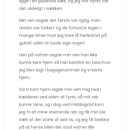
ligge i en pissevåd sæk, og jeg tror dyret har
det ulideligt i sækken.
Min ven sagde det første var rigtig, men
resten var forkert og de fortsatte legen i
mange timer hvor jeg bare lå henkastet på
gulvet uden at turde sige noget!
Hen på natten sagde min ven han ikke
kunne køre hjem så han bestilte en taxa hvor
jeg blev lagt i bagagerummet og vi kørte
hjem.
Da vi kom hjem lagde min ven mig ned i
kælderen ved siden af fyret, så mit reb
kunne tørre, og i dag ved middagstid kom
jeg fri af mine snerrende reb og fik min ble
sæk af der stank af sød tis, og jeg fik besked
på at hente bilen der stod ved en lille