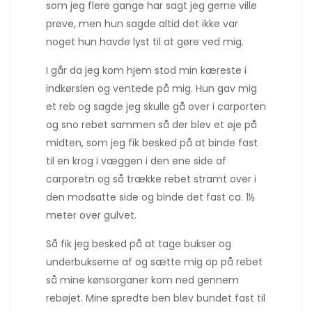
som jeg flere gange har sagt jeg gerne ville
prøve, men hun sagde altid det ikke var
noget hun havde lyst til at gøre ved mig.
I går da jeg kom hjem stod min kæreste i
indkørslen og ventede på mig. Hun gav mig
et reb og sagde jeg skulle gå over i carporten
og sno rebet sammen så der blev et øje på
midten, som jeg fik besked på at binde fast
til en krog i væggen i den ene side af
carporetn og så trække rebet stramt over i
den modsatte side og binde det fast ca. 1½
meter over gulvet.
Så fik jeg besked på at tage bukser og
underbukserne af og sætte mig op på rebet
så mine kønsorganer kom ned gennem
rebøjet. Mine spredte ben blev bundet fast til