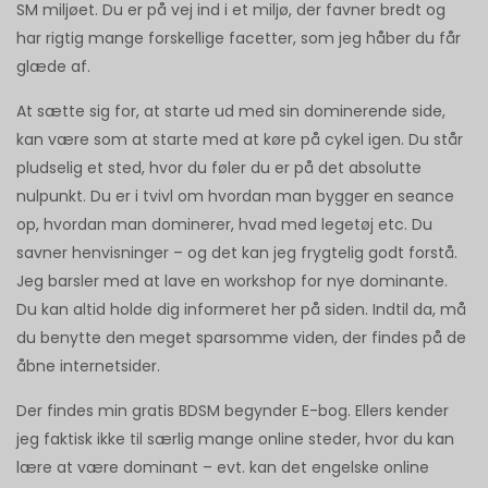
SM miljøet. Du er på vej ind i et miljø, der favner bredt og
har rigtig mange forskellige facetter, som jeg håber du får
glæde af.
At sætte sig for, at starte ud med sin dominerende side,
kan være som at starte med at køre på cykel igen. Du står
pludselig et sted, hvor du føler du er på det absolutte
nulpunkt. Du er i tvivl om hvordan man bygger en seance
op, hvordan man dominerer, hvad med legetøj etc. Du
savner henvisninger – og det kan jeg frygtelig godt forstå.
Jeg barsler med at lave en workshop for nye dominante.
Du kan altid holde dig informeret her på siden. Indtil da, må
du benytte den meget sparsomme viden, der findes på de
åbne internetsider.
Der findes min gratis BDSM begynder E-bog. Ellers kender
jeg faktisk ikke til særlig mange online steder, hvor du kan
lære at være dominant – evt. kan det engelske online