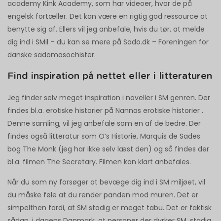
academy Kink Academy, som har videoer, hvor de på
engelsk fortæller. Det kan være en rigtig god ressource at
benytte sig af. Ellers vil jeg anbefale, hvis du tør, at melde
dig ind i SMil – du kan se mere på Sado.dk – Foreningen for
danske sadomasochister.
Find inspiration på nettet eller i litteraturen
Jeg finder selv meget inspiration i noveller i SM genren. Der
findes bl.a. erotiske historier på Nannas erotiske historier .
Denne samling, vil jeg anbefale som en af de bedre. Der
findes også litteratur som O’s Historie, Marquis de Sades
bog The Monk (jeg har ikke selv læst den) og så findes der
bl.a. filmen The Secretary. Filmen kan klart anbefales.
Når du som ny forsøger at bevæge dig ind i SM miljøet, vil
du måske føle at du render panden mod muren. Det er
simpelthen fordi, at SM stadig er meget tabu. Det er faktisk
sådan, i dagens Danmark, at personer der dyrker SM, stadig