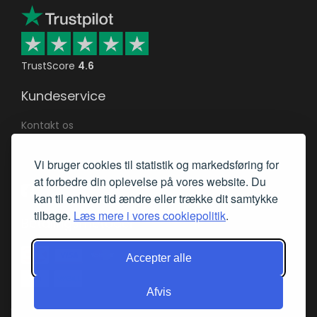
TrustScore
4.6
Kundeservice
Kontakt os
Returnering af varer
Vi bruger cookies til statistik og markedsføring for
Returret & reklamation
at forbedre din oplevelse på vores website. Du
Mød os på Facebook
kan til enhver tid ændre eller trække dit samtykke
tilbage.
Læs mere i vores cookiepolitik
.
Betalingsmetoder
Accepter alle
Afvis
Copyright © 2002-2024 UniquePlay - v/Joca Online ApS