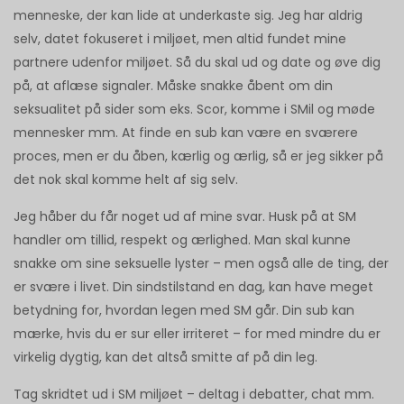
menneske, der kan lide at underkaste sig. Jeg har aldrig
selv, datet fokuseret i miljøet, men altid fundet mine
partnere udenfor miljøet. Så du skal ud og date og øve dig
på, at aflæse signaler. Måske snakke åbent om din
seksualitet på sider som eks. Scor, komme i SMil og møde
mennesker mm. At finde en sub kan være en sværere
proces, men er du åben, kærlig og ærlig, så er jeg sikker på
det nok skal komme helt af sig selv.
Jeg håber du får noget ud af mine svar. Husk på at SM
handler om tillid, respekt og ærlighed. Man skal kunne
snakke om sine seksuelle lyster – men også alle de ting, der
er svære i livet. Din sindstilstand en dag, kan have meget
betydning for, hvordan legen med SM går. Din sub kan
mærke, hvis du er sur eller irriteret – for med mindre du er
virkelig dygtig, kan det altså smitte af på din leg.
Tag skridtet ud i SM miljøet – deltag i debatter, chat mm.