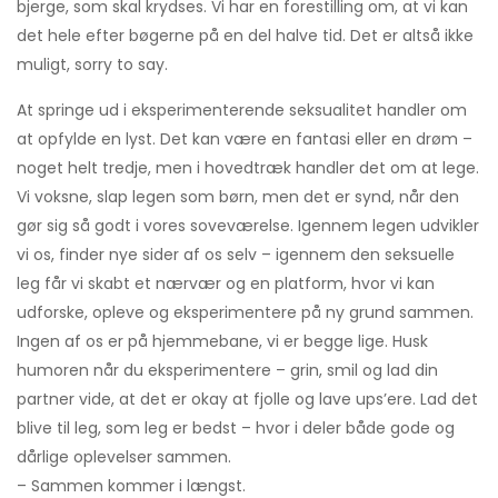
bjerge, som skal krydses. Vi har en forestilling om, at vi kan
det hele efter bøgerne på en del halve tid. Det er altså ikke
muligt, sorry to say.
At springe ud i eksperimenterende seksualitet handler om
at opfylde en lyst. Det kan være en fantasi eller en drøm –
noget helt tredje, men i hovedtræk handler det om at lege.
Vi voksne, slap legen som børn, men det er synd, når den
gør sig så godt i vores soveværelse. Igennem legen udvikler
vi os, finder nye sider af os selv – igennem den seksuelle
leg får vi skabt et nærvær og en platform, hvor vi kan
udforske, opleve og eksperimentere på ny grund sammen.
Ingen af os er på hjemmebane, vi er begge lige. Husk
humoren når du eksperimentere – grin, smil og lad din
partner vide, at det er okay at fjolle og lave ups’ere. Lad det
blive til leg, som leg er bedst – hvor i deler både gode og
dårlige oplevelser sammen.
– Sammen kommer i længst.