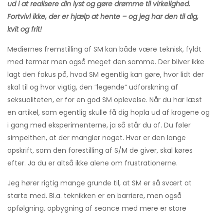
ud i at realisere din lyst og gøre drømme til virkelighed.
Fortvivl ikke, der er hjælp at hente – og jeg har den til dig,
kvit og frit!
Mediernes fremstilling af SM kan både være teknisk, fyldt
med termer men også meget den samme. Der bliver ikke
lagt den fokus på, hvad SM egentlig kan gøre, hvor lidt der
skal til og hvor vigtig, den ”legende” udforskning af
seksualiteten, er for en god SM oplevelse. Når du har læst
en artikel, som egentlig skulle få dig hopla ud af krogene og
i gang med eksperimenterne, ja så står du af. Du føler
simpelthen, at der mangler noget. Hvor er den lange
opskrift, som den forestilling af S/M de giver, skal køres
efter. Ja du er altså ikke alene om frustrationerne.
Jeg hører rigtig mange grunde til, at SM er så svært at
starte med. Bl.a. teknikken er en barriere, men også
opfølgning, opbygning af seance med mere er store