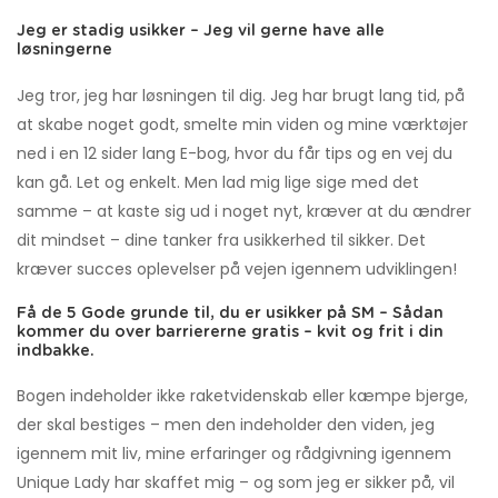
Jeg er stadig usikker – Jeg vil gerne have alle
løsningerne
Jeg tror, jeg har løsningen til dig. Jeg har brugt lang tid, på
at skabe noget godt, smelte min viden og mine værktøjer
ned i en 12 sider lang E-bog, hvor du får tips og en vej du
kan gå. Let og enkelt. Men lad mig lige sige med det
samme – at kaste sig ud i noget nyt, kræver at du ændrer
dit mindset – dine tanker fra usikkerhed til sikker. Det
kræver succes oplevelser på vejen igennem udviklingen!
Få de 5 Gode grunde til, du er usikker på SM – Sådan
kommer du over barriererne gratis – kvit og frit i din
indbakke.
Bogen indeholder ikke raketvidenskab eller kæmpe bjerge,
der skal bestiges – men den indeholder den viden, jeg
igennem mit liv, mine erfaringer og rådgivning igennem
Unique Lady har skaffet mig – og som jeg er sikker på, vil