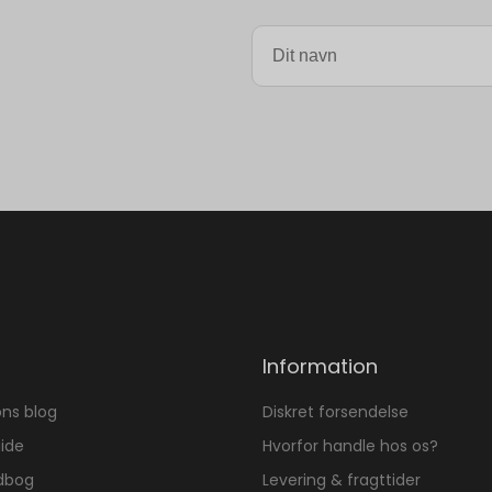
Information
ons blog
Diskret forsendelse
ide
Hvorfor handle hos os?
dbog
Levering & fragttider