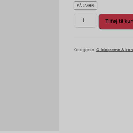
PÅ LAGER
Tilføj til ku
Kategorier:
Glidecreme & ko