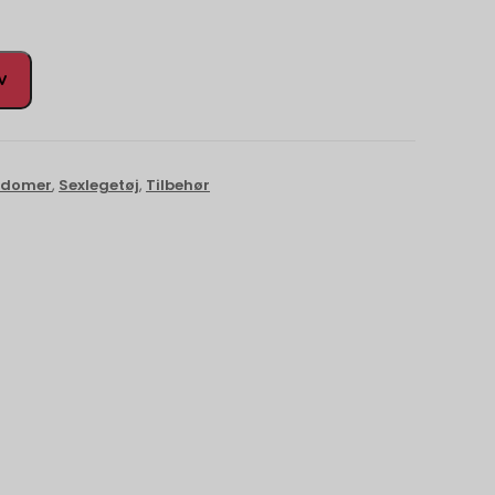
rv
ndomer
,
Sexlegetøj
,
Tilbehør