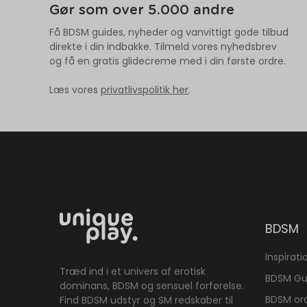
Gør som over 5.000 andre
Få BDSM guides, nyheder og vanvittigt gode tilbud
direkte i din indbakke. Tilmeld vores nyhedsbrev
og få en gratis glidecreme med i din første ordre.
Læs vores
privatlivspolitik her
.
BDSM
Inspirati
Træd ind i et univers af erotisk
BDSM Gu
dominans, BDSM og sensuel forførelse.
BDSM or
Find BDSM udstyr og SM redskaber til