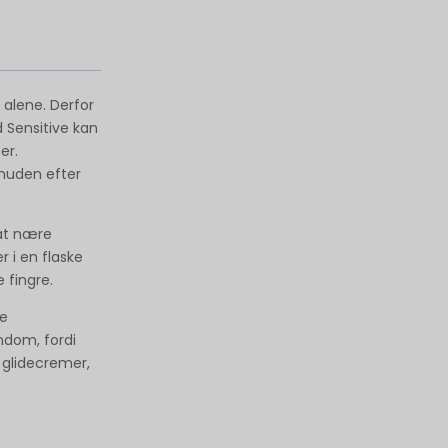
 alene. Derfor
 Sensitive kan
er.
 huden efter
 at nære
 i en flaske
 fingre.
te
ndom, fordi
 glidecremer,