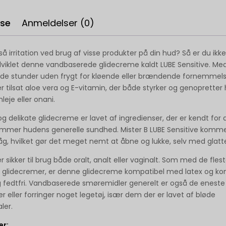
lse
Anmeldelser (0)
å irritation ved brug af visse produkter på din hud? Så er du ikke
dviklet denne vandbaserede glidecreme kaldt LUBE Sensitive. Med
de stunder uden frygt for kløende eller brændende fornemmels
 tilsat aloe vera og E-vitamin, der både styrker og genopretter
mleje eller onani.
g delikate glidecreme er lavet af ingredienser, der er kendt for
emmer hudens generelle sundhed. Mister B LUBE Sensitive kommer
åg, hvilket gør det meget nemt at åbne og lukke, selv med glatte
 sikker til brug både oralt, analt eller vaginalt. Som med de fles
glidecremer, er denne glidecreme kompatibel med latex og ko
g fedtfri. Vandbaserede smøremidler generelt er også de eneste
er eller forringer noget legetøj, især dem der er lavet af bløde
ler.
er: