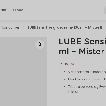
eder
Tilbud
& kondomer
>
LUBE Sensitive glidecreme 100 ml – Mister B
LUBE Sensi
ml – Mister
kr.
99,00
Vandbaseret glidecreme 
Ideel hvis du oplever du
Tilsat aloe vera og E-
friktion