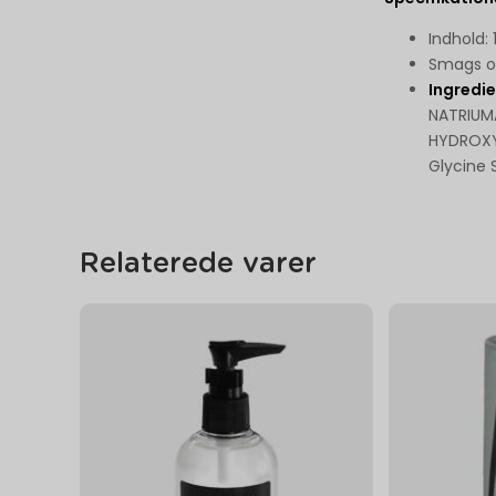
Indhold:
Smags og
Ingredi
NATRIUM
HYDROXY
Glycine 
Relaterede varer