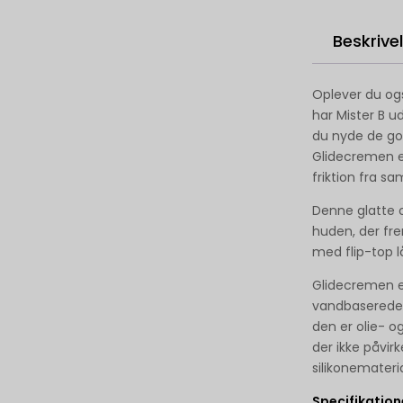
Beskrive
Oplever du ogs
har Mister B u
du nyde de go
Glidecremen er
friktion fra sa
Denne glatte o
huden, der fr
med flip-top l
Glidecremen er
vandbaserede 
den er olie- o
der ikke påvirk
silikonemateria
Specifikation