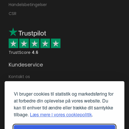
Handelsbetingelser
CSR
TrustScore
4.6
Kundeservice
Kontakt os
Returnering af varer
Vi bruger cookies til statistik og markedsføring for
Returret & reklamation
at forbedre din oplevelse på vores website. Du
Mød os på Facebook
kan til enhver tid ændre eller trække dit samtykke
tilbage.
Læs mere i vores cookiepolitik
.
Betalingsmetoder