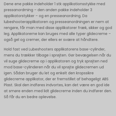
Dene ene pakke indeholder 1 stk applikationsstykke med
pressanordrning – den anden pakke indeholder 3
applikatorstykker – og en presseanordning. Da
lubeshooterapplikatoren og presseanordningen er nem at
rengøre, får man med disse applikatorer fræk, sikker og god
leg. Applikatorerne kan bruges med alle typer glidecreme –
også gel og cremer, der ellers er svære at håndtere.
Hold fast ved Lubeshooters applikatorens base-cylinder,
mens du trækker tilbage i sprøjten. Gør bevægelsen når du
vil suge glidecreme op i applikatoren og tryk sprøjten ned
mod base-cylinderen når du vil sprøjte glidecremen ud
igen. Sådan bruger du let og enkelt den kropssikre
glidecreme applikator, der er fremstillet af behageligt ABS
Plast. Skal den indføres indvortes, kan det være en god ide
at smøre enden med lidt glidecreme inden du indfører den.
Så får du en bedre oplevelse.