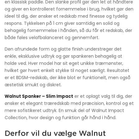
en klassisk paddle. Den slanke profil gør den let at håndtere
og giver en kontrolleret fornemmelse i brug, hvilket gør den
ideel til dig, der ønsker et redskab med finesse og tydelig
respons. Tykkelsen på 1 cm giver samtidig en solid og
behagelig fornemmelse i hånden, så du får et redskab, der
både føles velafbalanceret og gennemført.
Den afrundede form og glatte finish understreger det
enkle, eksklusive udtryk og gør spankeren behagelig at
holde ved. Hver model har sit eget unikke træmønster,
hvilket gør hvert enkelt stykke til noget særligt. Resultatet
er et BDSM-redskab, der ikke blot er funktionelt, men også
æstetisk smukt og diskret.
Walnut Spanker – Slim Impact
er et oplagt valg til dig, der
ønsker et elegant træredskab med præcision, kontrol og et
mere sofistikeret udtryk. En smuk del af Walnut Impact
Collection, hvor design og funktion går hånd i hånd.
Derfor vil du vælge Walnut