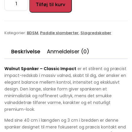
Tilføj til kurv
Kategorier:
BDSM
,
Paddle slamberter
,
Slagredskaber
Beskrivelse
Anmeldelser (0)
Walnut Spanker – Classic Impact
er et stilrent og præcist
impact-redskab i massiv valnød, skabt til dig, der ønsker en
elegant balance mellem kontrol, intensitet og eksklusivt
design. Den lange, slanke form giver spankeren et
minimalistisk og raffineret udtryk, mens det smukke
valnøddetræ tilfører varme, karakter og et naturligt
premium-look.
Med sine 40 cm i længden og 3 cm i bredden er denne
spanker designet til mere fokuseret og præcis kontakt end