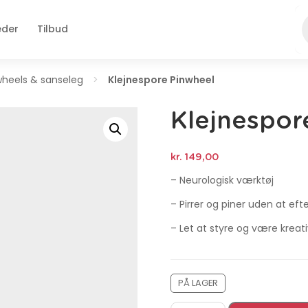
eder
Tilbud
wheels & sanseleg
>
Klejnespore Pinwheel
Klejnespor
kr.
149,00
– Neurologisk værktøj
– Pirrer og piner uden at ef
– Let at styre og være krea
PÅ LAGER