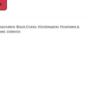
rv
egyndere
,
Black Friday
,
Kliniklegetøj
,
Pinwheels &
osex
,
Valentin