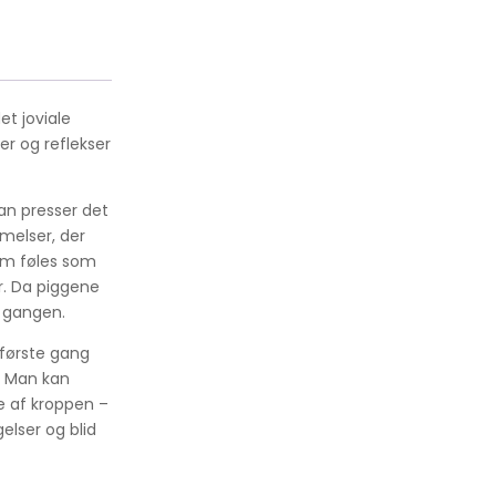
et joviale
er og reflekser
an presser det
melser, der
rem føles som
r. Da piggene
d gangen.
 første gang
. Man kan
le af kroppen –
elser og blid