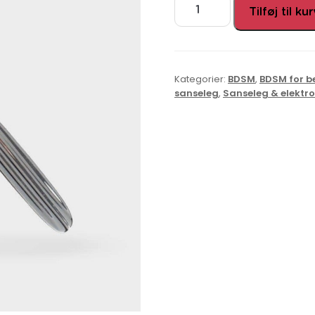
Tilføj til ku
Kategorier:
BDSM
,
BDSM for b
sanseleg
,
Sanseleg & elektr