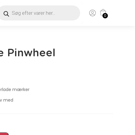
0
e Pinwheel
terlade mærker
tiv med