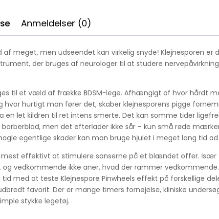
lse
Anmeldelser (0)
d af meget, men udseendet kan virkelig snyde! Klejnesporen er d
strument, der bruges af neurologer til at studere nervepåvirkning
ges til et væld af frække BDSM-lege. Afhængigt af hvor hårdt m
 hvor hurtigt man fører det, skaber klejnesporens pigge fornem
ra en let kildren til ret intens smerte. Det kan somme tider ligef
et barberblad, men det efterlader ikke sår – kun små røde mærke
 nogle egentlige skader kan man bruge hjulet i meget lang tid a
 mest effektivt at stimulere sanserne på et blændet offer. Især
rug, og vedkommende ikke aner, hvad der rammer vedkommende
g tid med at teste Klejnespore Pinwheels effekt på forskellige de
 udbredt favorit. Der er mange timers fornøjelse, kliniske undersøg
simple stykke legetøj.