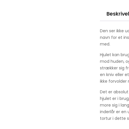
Beskrive
Den ser ikke u
navn for et in
med.
Hjulet kan bru
mod huden, og
strækker sig f
en kniv eller 
ikke forvolder
Det er absolut
hjulet er i b
more sig i lan
inderlår er en
tortur i dette 