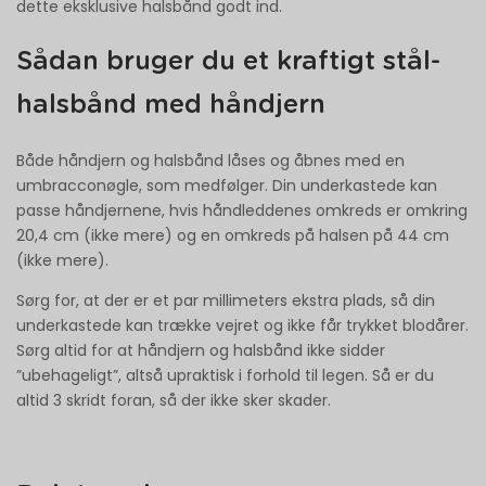
dette eksklusive halsbånd godt ind.
Sådan bruger du et kraftigt stål-
halsbånd med håndjern
Både håndjern og halsbånd låses og åbnes med en
umbracconøgle, som medfølger. Din underkastede kan
passe håndjernene, hvis håndleddenes omkreds er omkring
20,4 cm (ikke mere) og en omkreds på halsen på 44 cm
(ikke mere).
Sørg for, at der er et par millimeters ekstra plads, så din
underkastede kan trække vejret og ikke får trykket blodårer.
Sørg altid for at håndjern og halsbånd ikke sidder
”ubehageligt”, altså upraktisk i forhold til legen. Så er du
altid 3 skridt foran, så der ikke sker skader.