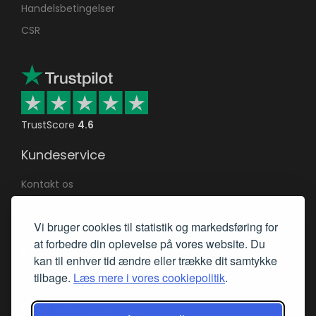
Handelsbetingelser
CSR
TrustScore
4.6
Kundeservice
Kontakt os
Returnering af varer
Vi bruger cookies til statistik og markedsføring for
Returret & reklamation
at forbedre din oplevelse på vores website. Du
Mød os på Facebook
kan til enhver tid ændre eller trække dit samtykke
tilbage.
Læs mere i vores cookiepolitik
.
Betalingsmetoder