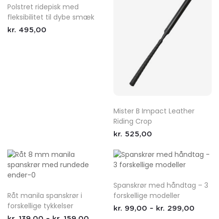
Polstret ridepisk med
fleksibilitet til dybe smæk
kr.
495,00
Mister B Impact Leather
Riding Crop
kr.
525,00
Spanskrør med håndtag – 3
Råt manila spanskrør i
forskellige modeller
forskellige tykkelser
kr.
99,00
–
kr.
299,00
kr.
139,00
–
kr.
159,00